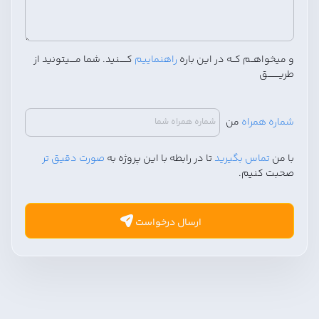
و میخواهــم کــه در این باره
راهنماییم
کـــــنید. شما مــــیتونید از
طریــــــــق
شماره همراه
من
با من
تماس بگیرید
تا در رابطه با این پروژه به
صورت دقیق تر
صحبت کنیم.
ارسال درخواست