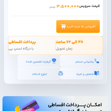
3،500،000
قیمت سرویس
تومان
افزودن به سبد خرید
48 الی 72 ساعت
پرداخت اقساطی
زمان تحویل
با درگاه اسنپ پی
کیفیت تضمین شده
پشتیبانی مستمر
تنوع خدمات
تخصص و تجربه